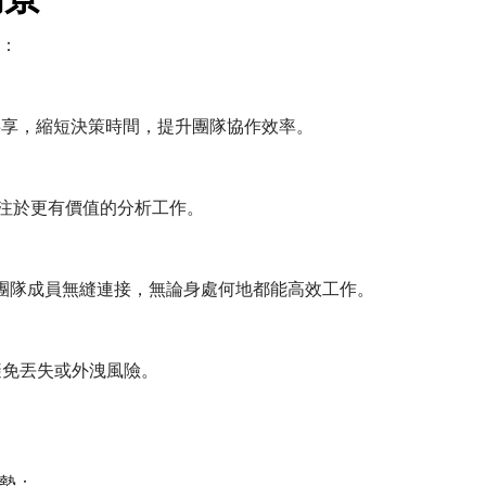
：
會議與文件共享，縮短決策時間，提升團隊協作效率。
讓你專注於更有價值的分析工作。
端協作功能，讓團隊成員無縫連接，無論身處何地都能高效工作。
據，避免丟失或外洩風險。
優勢：