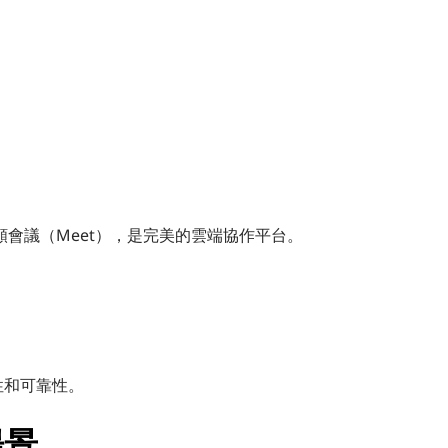
和視頻會議（Meet），是完美的雲端協作平台。
性和可靠性。
場景