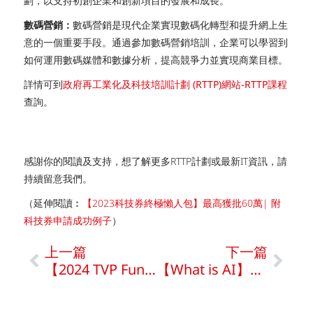
劃，以支持初創企業和創新項目的發展和成長。
數碼營銷：
數碼營銷是現代企業實現數碼化轉型和提升網上生
意的一個重要手段。通過參加數碼營銷培訓，企業可以學習到
如何運用數碼媒體和數據分析，提高競爭力並實現商業目標。
詳情可到
政府再工業化及科技培訓計劃 (RTTP)網站
-RTTP課程
查詢。
感謝你的閱讀及支持，想了解更多RTTP計劃或最新IT資訊，請
持續留意我們。
（延伸閱讀︰
【2023科技券終極懶人包】最高獲批60萬| 附
科技券申請成功例子
）
上一篇
下一篇
【2024 TVP Funding Guide】Get up to $600K | Success Stories
【What is AI】Use AI to Improve Business & ROI