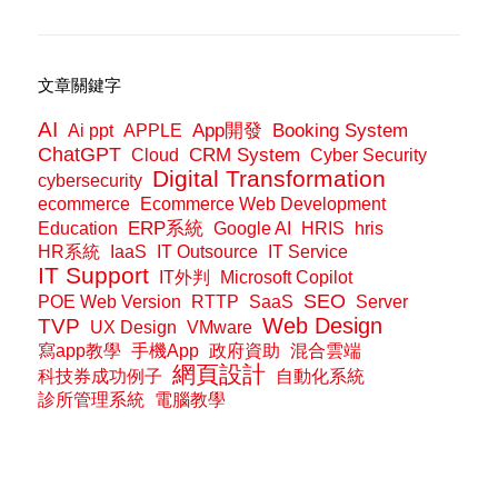
文章關鍵字
AI
App開發
Booking System
Ai ppt
APPLE
ChatGPT
CRM System
Cloud
Cyber Security
Digital Transformation
cybersecurity
ecommerce
Ecommerce Web Development
ERP系統
Education
Google AI
HRIS
hris
HR系統
IaaS
IT Outsource
IT Service
IT Support
IT外判
Microsoft Copilot
SEO
POE Web Version
RTTP
SaaS
Server
Web Design
TVP
UX Design
VMware
寫app教學
手機App
政府資助
混合雲端
網頁設計
科技券成功例子
自動化系統
診所管理系統
電腦教學