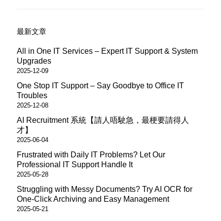
最新文章
All in One IT Services – Expert IT Support & System
Upgrades
2025-12-09
One Stop IT Support – Say Goodbye to Office IT
Troubles
2025-12-08
AI Recruitment 系統【請人唔駛急，最梗要請得人
才】
2025-06-04
Frustrated with Daily IT Problems? Let Our
Professional IT Support Handle It
2025-05-28
Struggling with Messy Documents? Try AI OCR for
One-Click Archiving and Easy Management
2025-05-21