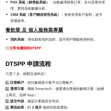
POS 系統（銷售點系統）
：自動處理銷售訂單、支付及庫存管
理，實現高效數據分析。
CRM 系統（客戶關係管理系統）
：有效管理客戶資料，提升
營運效率。
餐飲業 及 個人服務業專屬
預約系統
：簡化顧客預約流程，提升用戶體驗和便利性。
👉🏻
立即免費諮詢DTSPP
DTSPP 申請流程
只需 7 步，輕鬆完成申請！
1️⃣
註冊帳戶
：前往數碼港方案平台註冊帳戶。
2️⃣
選擇方案
：聯絡 Rovertech，挑選適合業務的數碼方案（如網
上商店、品牌 App）。
3️⃣
提交申請
：確認方案後提交申請。
4️⃣
審批結果
：約
2 個月
後收到批核通知。