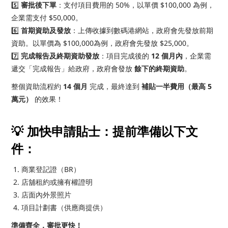
5️⃣
審批後下單
：支付項目費用的 50%，以單價 $100,000 為例，
企業需支付 $50,000。
6️⃣
首期資助及發放
：上傳收據到數碼港網站，政府會先發放前期
資助。以單價為 $100,000為例，政府會先發放 $25,000。
7️⃣
完成報告及終期資助發放
：項目完成後的
12 個月內
，企業需
遞交「完成報告」給政府，政府會發放
餘下的終期資助
。
整個資助流程約
14 個月
完成，最終達到
補貼一半費用（最高 5
萬元）
的效果！
💡 加快申請貼士：提前準備以下文
件：
商業登記證（BR）
店舖租約或擁有權證明
店面內外景照片
項目計劃書（供應商提供）
準備齊全，審批更快！