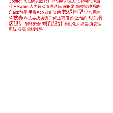
SEO
Copilot
POE網頁版
RTTP
SaaS
Server
UX設
計
VMware
人力資源管理系統
伺服器
學校管理系統
數碼轉型
寫app教學
手機App
政府資助
混合雲端
網
科技券
網上預約系統
科技券成功例子
網上商店
網頁設計
店設計
網絡安全
自動化系統
診所管理
系統
雲端
電腦教學