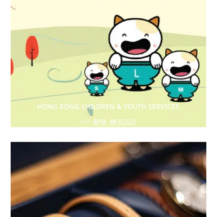
HONG KONG CHILDREN & YOUTH SERVICES
APP 開發
,
網頁設計