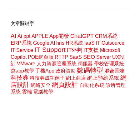
文章關鍵字
AI
ChatGPT
App開發
CRM系統
Ai ppt
APPLE
ERP系統
Google AI
hris
HR系統
IaaS
IT Outsource
IT Support
IT外判
IT支援
IT Service
Microsoft
SEO
Copilot
POE網頁版
RTTP
SaaS
Server
UX設
計
VMware
人力資源管理系統
伺服器
學校管理系統
數碼轉型
寫app教學
手機App
政府資助
混合雲端
網
科技券
網上預約系統
科技券成功例子
網上商店
網頁設計
店設計
網絡安全
自動化系統
診所管理
系統
雲端
電腦教學