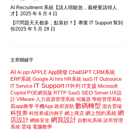
AI Recruitment 系統【請人唔駛急，最梗要請得人
才】
2025 年 6 月 4 日
【IT問題天天都多，點算好？】專業 IT Support 幫到
你
2025 年 5 月 28 日
文章關鍵字
AI
ChatGPT
App開發
CRM系統
Ai ppt
APPLE
ERP系統
Google AI
hris
HR系統
IaaS
IT Outsource
IT Support
IT外判
IT支援
IT Service
Microsoft
SEO
Copilot
POE網頁版
RTTP
SaaS
Server
UX設
計
VMware
人力資源管理系統
伺服器
學校管理系統
數碼轉型
寫app教學
手機App
政府資助
混合雲端
網
科技券
網上預約系統
科技券成功例子
網上商店
網頁設計
店設計
網絡安全
自動化系統
診所管理
系統
雲端
電腦教學