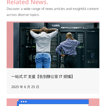
Related News.
Discover a wide range of news articles and insightful content
across diverse topics.
一站式 IT 支援【告別辦公室 IT 煩惱】
2025 年 6 月 25 日