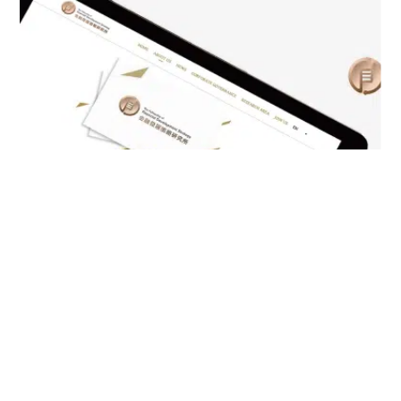
THE FELLOWSHIP OF FINANCIAL DEVELOPMENT
STRATEGY LIMITED
網頁設計